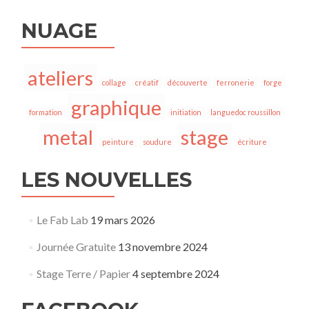
NUAGE
ateliers
collage
créatif
découverte
ferronerie
forge
graphique
formation
initiation
languedoc roussillon
metal
stage
peinture
soudure
écriture
LES NOUVELLES
Le Fab Lab
19 mars 2026
Journée Gratuite
13 novembre 2024
Stage Terre / Papier
4 septembre 2024