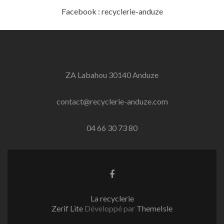
Facebook : recyclerie-anduze
ZA Labahou 30140 Anduze
contact@recyclerie-anduze.com
04 66 30 73 80
Lien Facebook
La recyclerie
Zerif Lite
Développé par
ThemeIsle