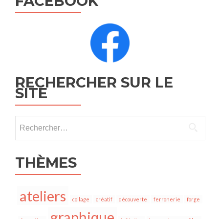
FACEBOOK
RECHERCHER SUR LE
SITE
THÈMES
ateliers
collage
créatif
découverte
ferronerie
forge
graphique