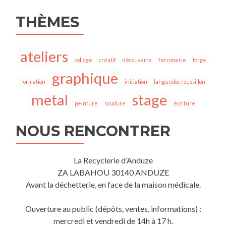
THÈMES
ateliers
collage
créatif
découverte
ferronerie
forge
graphique
formation
initiation
languedoc roussillon
metal
stage
peinture
soudure
écriture
NOUS RENCONTRER
La Recyclerie d’Anduze
ZA LABAHOU 30140 ANDUZE
Avant la déchetterie, en face de la maison médicale.
Ouverture au public (dépôts, ventes, informations) :
mercredi et vendredi de 14h à 17 h.