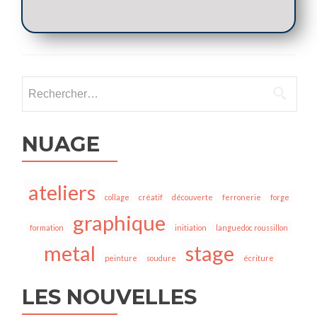
NUAGE
ateliers
collage
créatif
découverte
ferronerie
forge
graphique
formation
initiation
languedoc roussillon
metal
stage
peinture
soudure
écriture
LES NOUVELLES