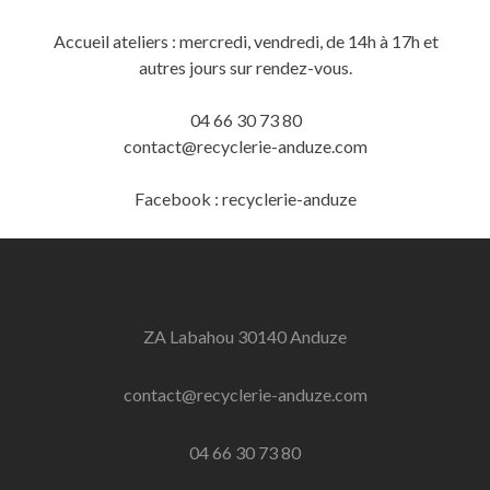
Accueil ateliers : mercredi, vendredi, de 14h à 17h et
autres jours sur rendez-vous.
04 66 30 73 80
contact@recyclerie-anduze.com
Facebook : recyclerie-anduze
ZA Labahou 30140 Anduze
contact@recyclerie-anduze.com
04 66 30 73 80