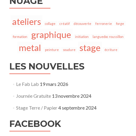
NUAGE
ateliers
collage
créatif
découverte
ferronerie
forge
graphique
formation
initiation
languedoc roussillon
metal
stage
peinture
soudure
écriture
LES NOUVELLES
Le Fab Lab
19 mars 2026
Journée Gratuite
13 novembre 2024
Stage Terre / Papier
4 septembre 2024
FACEBOOK