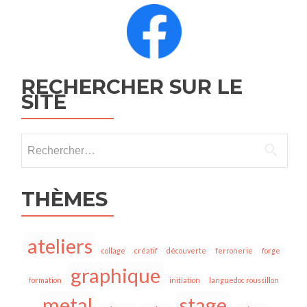
RECHERCHER SUR LE
SITE
THÈMES
ateliers
collage
créatif
découverte
ferronerie
forge
graphique
formation
initiation
languedoc roussillon
metal
stage