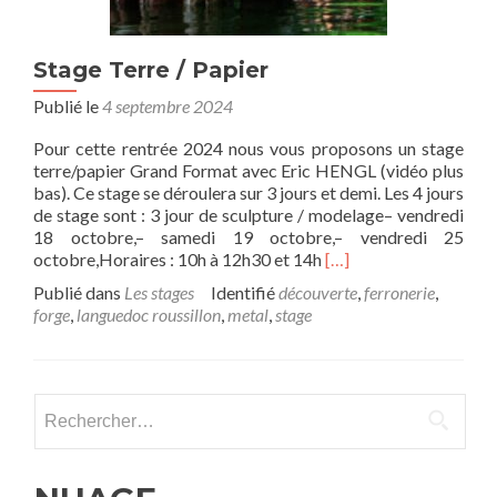
Stage Terre / Papier
Publié le
4 septembre 2024
Pour cette rentrée 2024 nous vous proposons un stage
terre/papier Grand Format avec Eric HENGL (vidéo plus
bas). Ce stage se déroulera sur 3 jours et demi. Les 4 jours
de stage sont : 3 jour de sculpture / modelage– vendredi
18 octobre,– samedi 19 octobre,– vendredi 25
En savoir plus surStage
octobre,Horaires : 10h à 12h30 et 14h
[…]
Publié dans
Les stages
Identifié
découverte
,
ferronerie
,
forge
,
languedoc roussillon
,
metal
,
stage