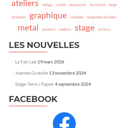
ateliers
collage
créatif
découverte
ferronerie
forge
graphique
formation
initiation
languedoc roussillon
metal
stage
peinture
soudure
écriture
LES NOUVELLES
Le Fab Lab
19 mars 2026
Journée Gratuite
13 novembre 2024
Stage Terre / Papier
4 septembre 2024
FACEBOOK