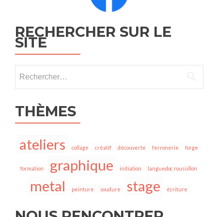
RECHERCHER SUR LE
SITE
THÈMES
ateliers
collage
créatif
découverte
ferronerie
forge
graphique
formation
initiation
languedoc roussillon
metal
stage
peinture
soudure
écriture
NOUS RENCONTRER